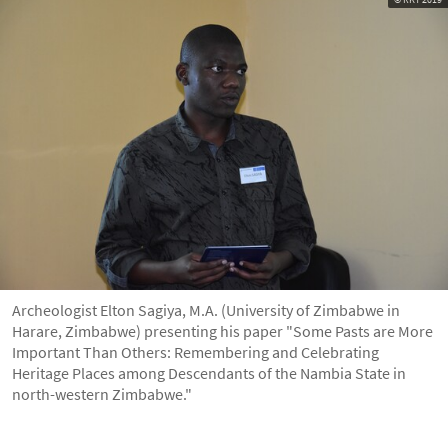
Archeologist Elton Sagiya, M.A. (University of Zimbabwe in
Harare, Zimbabwe) presenting his paper "Some Pasts are More
Important Than Others: Remembering and Celebrating
Heritage Places among Descendants of the Nambia State in
north-western Zimbabwe."